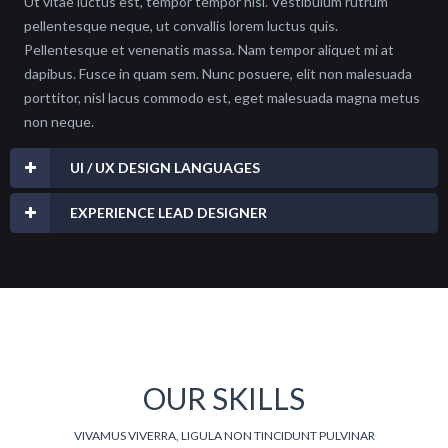
Ut vitae luctus est, tempor tempor nisl. Vestibulum rutrum
pellentesque neque, ut convallis lorem luctus quis.
Pellentesque et venenatis massa. Nam tempor aliquet mi at
dapibus. Fusce in quam sem. Nunc posuere, elit non malesuada
porttitor, nisl lacus commodo est, eget malesuada magna metus
non neque.
UI / UX DESIGN LANGUAGES
EXPERIENCE LEAD DESIGNER
OUR SKILLS
VIVAMUS VIVERRA, LIGULA NON TINCIDUNT PULVINAR