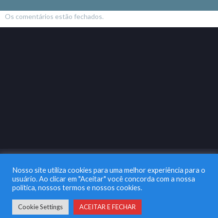
Os comentários estão fechados.
Nosso site utiliza cookies para uma melhor experiência para o
usuário. Ao clicar em "Aceitar" você concorda com a nossa
política, nossos termos e nossos cookies.
Copyright 2003 |
Na Lata Marketing & Comunicação
| Todos os
Direitos Reservados
Cookie Settings
ACEITAR E FECHAR