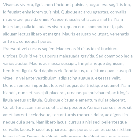
Vivamus viverra, ligula non tincidunt pulvinar, augue est sagittis leo,
id feugiat enim lorem quis nisl. Quisque ac arcu egestas, convallis
risus vitae, gravida enim. Praesent iaculis ut lacus a mattis. Nam
interdum, nulla id sodales viverra, quam eros commodo est, quis
aliquam lectus libero et magna. Mauris et justo volutpat, venenatis
ante et, consequat purus.
Praesent vel cursus sapien. Maecenas id risus id mi tincidunt
ultrices. Duis id velit ut purus malesuada gravida. Sed commodo leo a
varius auctor. Mauris ac massa suscipit, fringilla neque dignissim,
hendrerit ligula. Sed dapibus eleifend lacus, ut dictum quam suscipit
vitae. In vel ante vestibulum, adipiscing augue a, egestas velit.
Donec semper imperdiet leo, vel feugiat dui tristique sit amet. Nam
blandit, nunc et suscipit placerat, urna neque pulvinar mi, ac fringilla
ligula metus ut ligula. Quisque dictum elementum dui at placerat.
Curabitur accumsan arcu ut lacinia posuere. Aenean cursus, eros sit
amet laoreet scelerisque, tortor turpis rhoncus dolor, ac dignissim
neque dui a sem. Nam libero lacus, cursus a nisl sed, pellentesque
convallis lacus. Phasellus pharetra quis purus sit amet cursus. Etiam
id erat diam. Donec tincidunt, velit ornare tincidunt posuere, ipsum