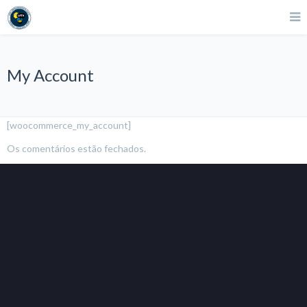
My Account
[woocommerce_my_account]
Os comentários estão fechados.