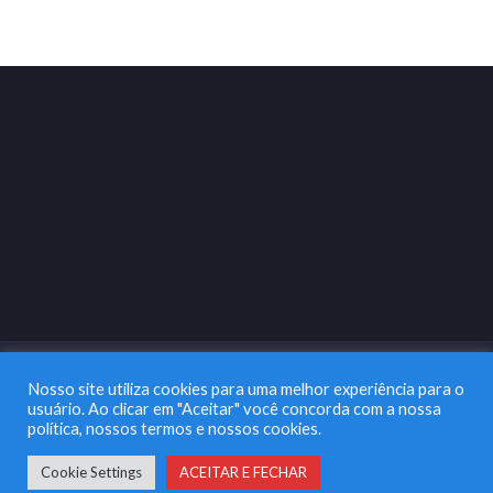
Nosso site utiliza cookies para uma melhor experiência para o
usuário. Ao clicar em "Aceitar" você concorda com a nossa
política, nossos termos e nossos cookies.
Copyright 2003 |
Na Lata Marketing & Comunicação
| Todos os
Direitos Reservados
Cookie Settings
ACEITAR E FECHAR