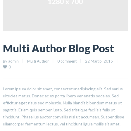
Multi Author Blog Post
By 
admin
|
Multi Author
|
0 comment
|
22 Março, 2015    
|
0
Lorem ipsum dolor sit amet, consectetur adipiscing elit. Sed varius
ultricies metus. Donec ac ex porta libero venenatis sodales. Sed
efficitur eget risus sed molestie. Nulla blandit bibendum metus ut
sagittis. Etiam quis semper justo. Sed tristique facilisis felis ut
tincidunt. Phasellus auctor convallis nisl ut accumsan. Suspendisse
ullamcorper fermentum lectus, vel tincidunt ligula mollis sit amet.