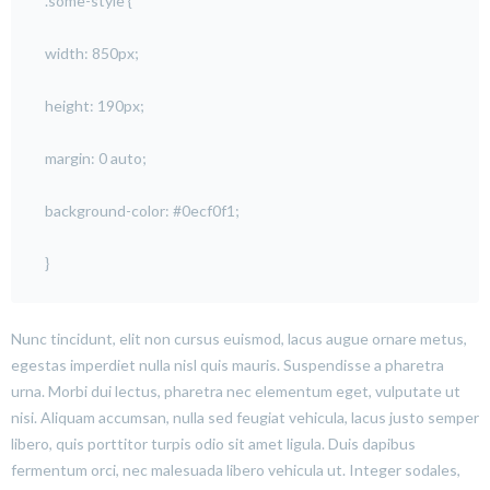
.some-style {
width: 850px;
height: 190px;
margin: 0 auto;
background-color: #0ecf0f1;
}
Nunc tincidunt, elit non cursus euismod, lacus augue ornare metus,
egestas imperdiet nulla nisl quis mauris. Suspendisse a pharetra
urna. Morbi dui lectus, pharetra nec elementum eget, vulputate ut
nisi. Aliquam accumsan, nulla sed feugiat vehicula, lacus justo semper
libero, quis porttitor turpis odio sit amet ligula. Duis dapibus
fermentum orci, nec malesuada libero vehicula ut. Integer sodales,