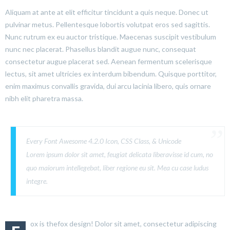
Aliquam at ante at elit efficitur tincidunt a quis neque. Donec ut
pulvinar metus. Pellentesque lobortis volutpat eros sed sagittis.
Nunc rutrum ex eu auctor tristique. Maecenas suscipit vestibulum
nunc nec placerat. Phasellus blandit augue nunc, consequat
consectetur augue placerat sed. Aenean fermentum scelerisque
lectus, sit amet ultricies ex interdum bibendum. Quisque porttitor,
enim maximus convallis gravida, dui arcu lacinia libero, quis ornare
nibh elit pharetra massa.
Every Font Awesome 4.2.0 Icon, CSS Class, & Unicode
Lorem ipsum dolor sit amet, feugiat delicata liberavisse id cum, no
quo maiorum intellegebat, liber regione eu sit. Mea cu case ludus
integre.
ox is thefox design! Dolor sit amet, consectetur adipiscing